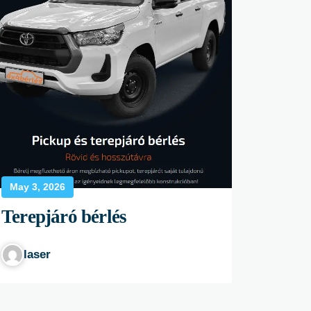
May 3, 2026
Terepjáró bérlés
laser